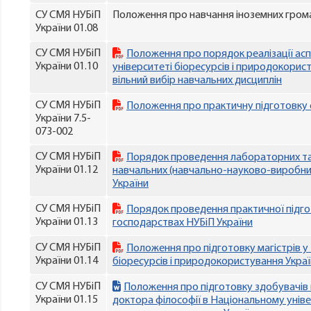
СУ СМЯ НУБіП
Положення про навчання іноземних гром
України 01.08
СУ СМЯ НУБіП
Положення про порядок реалізації ас
України 01.10
університеті біоресурсів і природокорис
вільний вибір навчальних дисциплін
СУ СМЯ НУБіП
Положення про практичну підготовку 
України 7.5-
073-002
СУ СМЯ НУБіП
Порядок проведення лабораторних та
України 01.12
навчальних (навчально-науково-виробни
України
СУ СМЯ НУБіП
Порядок проведення практичної підго
України 01.13
господарствax НУБіП України
СУ СМЯ НУБіП
Положення про підготовку магістрів у
України 01.14
біоресурсів і природокористування Укра
СУ СМЯ НУБіП
Положення про підготовку здобувачів 
України 01.15
доктора філософії в Національному універ