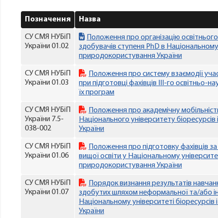
Позначення
Назва
СУ СМЯ НУБіП
Положення про організацію освітнього
України 01.02
здобувачів ступеня PhD в Національному 
природокористування України
СУ СМЯ НУБіП
Положення про систему взаємодії учас
України 01.03
при підготовці фахівців III-го освітньо-н
їх програм
СУ СМЯ НУБіП
Положення про академічну мобільність
України 7.5-
Національного університету біоресурсів
038-002
України
СУ СМЯ НУБіП
Положення про підготовку фахівців 
України 01.06
вищої освіти у Національному університет
природокористування України
СУ СМЯ НУБіП
Порядок визнання результатів навчанн
України 01.07
здобутих шляхом неформальної та/або ін
Національному університеті біоресурсів
України