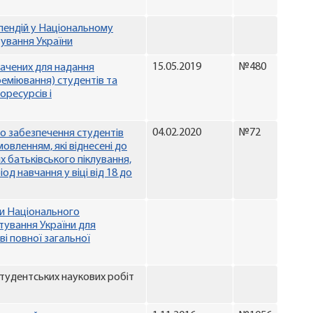
пендій у Національному
тування України
15.05.2019
№480
ачених для надання
еміювання) студентів та
оресурсів і
04.02.2020
№72
о забезпечення студентів
вленням, які віднесені до
их батьківського піклування,
ріод навчання у віці від 18 до
ди Національного
тування України для
ві повної загальної
тудентських наукових робіт