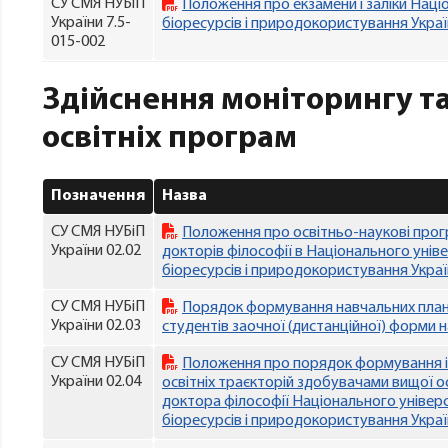
СУ СМЯ НУБіП
Положення про екзамени і заліки Наці
України 7.5-
біоресурсів і природокористування Укра
015-002
Здійснення моніторингу т
освітніх програм
Позначення
Назва
СУ СМЯ НУБіП
Положення про освітньо-наукові прог
України 02.02
докторів філософії в Національного унів
біоресурсів і природокористування Укра
СУ СМЯ НУБіП
Порядок формування навчальних плані
України 02.03
студентів заочної (дистанційної) форми 
СУ СМЯ НУБіП
Положення про порядок формування і
України 02.04
освітніх траєкторій здобувачами вищої о
доктора філософії Національного універ
біоресурсів і природокористування Укра