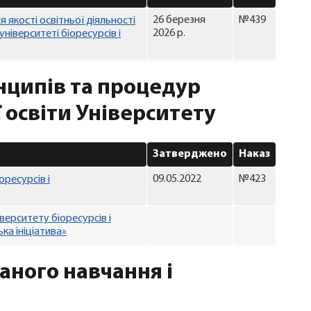
26 березня
№439
якості освітньої діяльності
2026 р.
університеті біоресурсів і
нципів та процедур
 освіти Університету
Затверджено
Наказ
09.05.2022
№423
оресурсів і
ерситету біоресурсів і
ка ініціатива»
аного навчання і