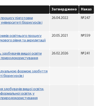
Затверджено
Наказ
26.04.2022
№247
 процесу підготовки
університеті біоресурсів і
20.05.2021
№559
ників освітнього процесу
аукового рівня та акредитації
26.02.2026
№241
 здобувачів вищої освіти
 і природокористування
за дуальною формою здобуття
і біоресурсів і
я здобувачів вищої освіти,
формальної освіти, у
 і природокористування