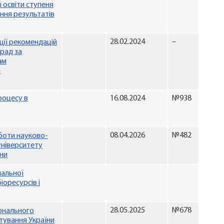
 освіти ступеня
ення результатів
28.02.2024
–
ції рекомендацій
 рад за
ам
і
роцесу в
16.08.2024
№938
08.04.2026
№482
боти науково-
університету
їни
чальної
іоресурсів і
28.05.2025
№678
онального
тування України