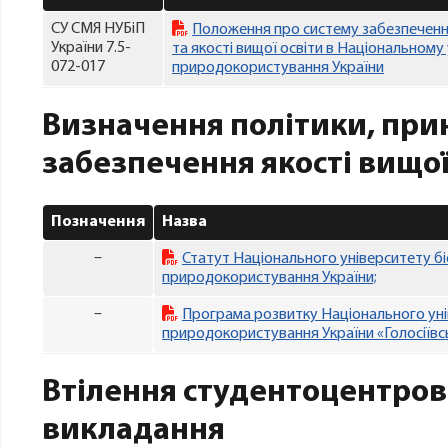
СУ СМЯ НУБіП
Положення про систему забезпечення 
України 7.5-
та якості вищої освіти в Національному 
072-017
природокористування України
Визначення політики, при
забезпечення якості вищої
Позначення
Назва
–
Статут Національного університету бі
природокористування України;
–
Програма розвитку Національного унів
природокористування України «Голосіївсь
Втілення студентоцентров
викладання