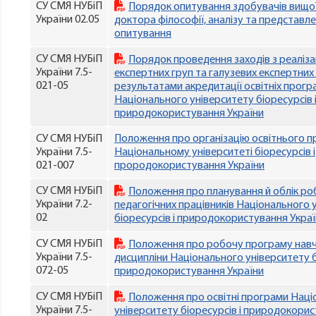
СУ СМЯ НУБіП
Порядок опитування здобувачів вищої
України 02.05
доктора філософії, аналізу та представл
опитування
СУ СМЯ НУБіП
Порядок проведення заходів з реаліза
України 7.5-
експертних груп та галузевих експертних
021-05
результатами акредитації освітніх прогр
Національного університету біоресурсів 
природокористування України
СУ СМЯ НУБіП
Положення про організацію освітнього п
України 7.5-
Національному університеті біоресурсів і
021-007
прородокористування України
СУ СМЯ НУБіП
Положення про планування й облік ро
України 7.2-
педагогічних працівників Національного 
02
біоресурсів і природокористування Укра
СУ СМЯ НУБіП
Положення про робочу програму нав
України 7.5-
дисципліни Національного університету б
072-05
природокористування України
СУ СМЯ НУБіП
Положення про освітні програми Наці
України 7.5-
університету біоресурсів і природокорис