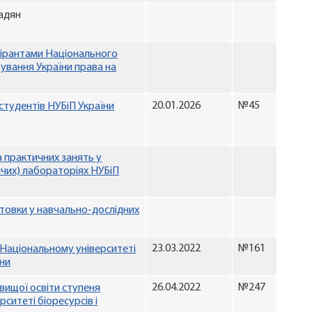
адян
пірантами Національного
тування України права на
20.01.2026
№45
студентів НУБіП України
 практичних занять у
чих) лабораторіях НУБіП
товки у навчально-дослідних
23.03.2022
№161
 Національному університеті
їни
26.04.2022
№247
вищої освіти ступеня
ситеті біоресурсів і