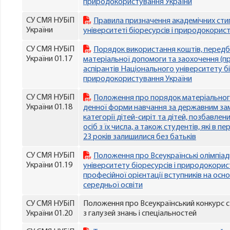
природокористування України
СУ СМЯ НУБіП
Правила призначення академічних сти
України
університеті біоресурсів і природокорис
СУ СМЯ НУБіП
Порядок використання коштів, передб
України 01.17
матеріальної допомоги та заохочення (пр
аспірантів Національного університету бі
природокористування України
СУ СМЯ НУБіП
Положення про порядок матеріальног
України 01.18
денної форми навчання за державним замо
категорії дітей-сиріт та дітей, позбавлен
осіб з їх числа, а також студентів, які в пе
23 років залишилися без батьків
СУ СМЯ НУБіП
Положення про Всеукраїнські олімпіа
України 01.19
університету біоресурсів і природокорис
професійної орієнтації вступників на осно
середньої освіти
СУ СМЯ НУБіП
Положення про Всеукраїнський конкурс с
України 01.20
з галузей знань і спеціальностей