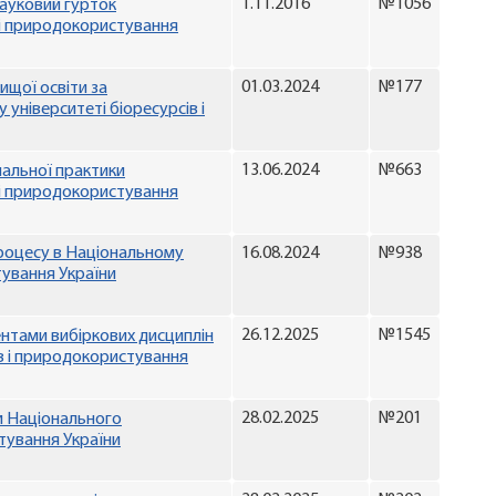
1.11.2016
№1056
ауковий гурток
 і природокористування
01.03.2024
№177
ищої освіти за
університеті біоресурсів і
13.06.2024
№663
альної практики
 і природокористування
процесу в Національному
16.08.2024
№938
тування України
26.12.2025
№1545
нтами вибіркових дисциплін
ів і природокористування
28.02.2025
№201
и Національного
тування України