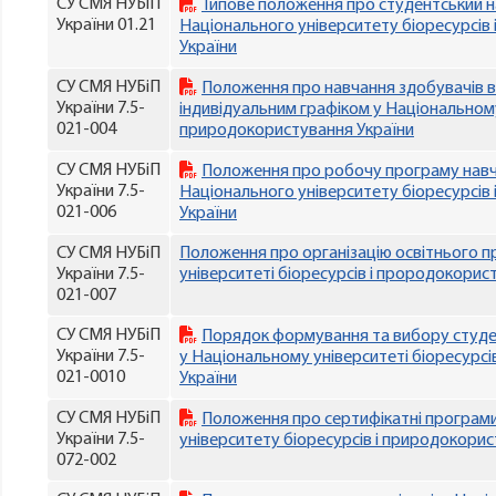
СУ СМЯ НУБіП
Типове положення про студентський н
України 01.21
Національного університету біоресурсів
України
СУ СМЯ НУБіП
Положення про навчання здобувачів в
України 7.5-
індивідуальним графіком у Національному 
021-004
природокористування України
СУ СМЯ НУБіП
Положення про робочу програму навч
України 7.5-
Національного університету біоресурсів
021-006
України
СУ СМЯ НУБіП
Положення про організацію освітнього 
України 7.5-
університеті біоресурсів і прородокорис
021-007
СУ СМЯ НУБіП
Порядок формування та вибору студе
України 7.5-
у Національному університеті біоресурс
021-0010
України
СУ СМЯ НУБіП
Положення про сертифікатні програм
України 7.5-
університету біоресурсів і природокорис
072-002