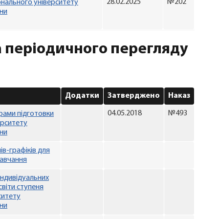
28.02.2025
№202
онального університету
їни
а періодичного перегляду
Додатки
Затверджено
Наказ
04.05.2018
№493
рами підготовки
ерситету
їни
в-графіків для
навчання
ндивідуальних
світи ступеня
ситету
їни