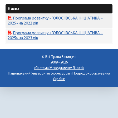
Назва
Програма розвитку «ГОЛОСІЇВСЬКА ІНІЦІАТИВА –
2025» на 2022 рік
Програма розвитку «ГОЛОСІЇВСЬКА ІНІЦІАТИВА –
2025» на 2023 рік
© Всі Права Захищені
2009 - 2026
«Система Менеджменту Якості»
Національний Університет Біоресурсів і Природокористування
України