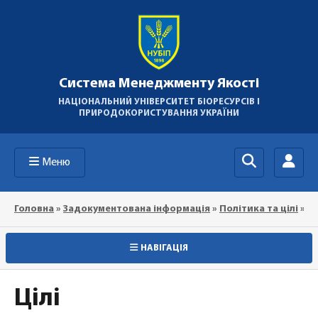
Система Менеджменту Якості
НАЦІОНАЛЬНИЙ УНІВЕРСИТЕТ БІОРЕСУРСІВ І
ПРИРОДОКОРИСТУВАННЯ УКРАЇНИ
Меню
Головна
»
Задокументована інформація
»
Політика та цілі
»
Ці
НАВІГАЦІЯ
Цілі