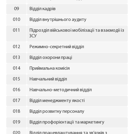
09
Відділ кадрів
010
Відділ внутрішнього аудиту
011
Підрозділ військової мобілізації та взаємодії із
ЗСУ
012
Режимно-секретний відділ
013
Відділ охорони праці
014
Приймальна комісія
015
Навчальний відділ
016
Навчально-методичний відділ
017
Відділ менеджменту якості
018
Відділ розвитку персоналу
019
Відділ профорієнтації та маркетингу
020
Відділ працевлаштування та зв’язків з