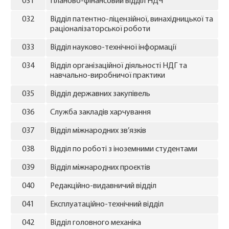
031
Планово-фінансовий відділ НДЧ
032
Відділ патентно-ліцензійної, винахідницької та
раціоналізаторської роботи
033
Відділ науково-технічної інформації
034
Відділ організаційної діяльності НДГ та
навчально-виробничої практики
035
Відділ державних закупівель
036
Служба закладів харчування
037
Відділ міжнародних зв’язків
038
Відділ по роботі з іноземними студентами
039
Відділ міжнародних проєктів
040
Редакційно-видавничий відділ
041
Експлуатаційно-технічний відділ
042
Відділ головного механіка