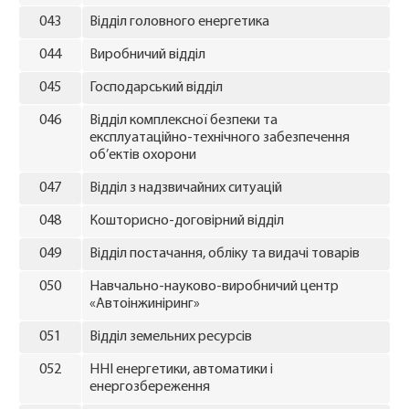
043
Відділ головного енергетика
044
Виробничий відділ
045
Господарський відділ
046
Відділ комплексної безпеки та
експлуатаційно-технічного забезпечення
об’ектів охорони
047
Відділ з надзвичайних ситуацій
048
Кошторисно-договірний відділ
049
Відділ постачання, обліку та видачі товарів
050
Навчально-науково-виробничий центр
«Автоінжиніринг»
051
Відділ земельних ресурсів
052
ННІ енергетики, автоматики і
енергозбереження