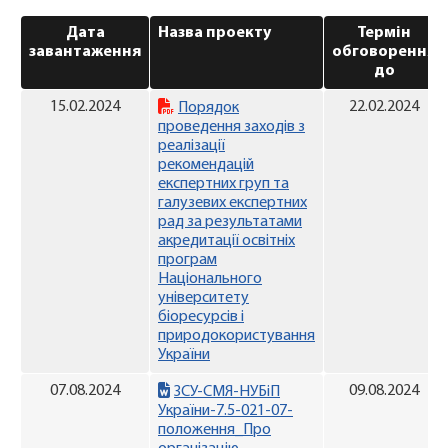
Дата
Назва проекту
Термін
завантаження
обговорення
до
15.02.2024
22.02.2024
Порядок
проведення заходів з
реалізації
рекомендацій
експертних груп та
галузевих експертних
рад за результатами
акредитації освітніх
програм
Національного
університету
біоресурсів і
природокористування
України
07.08.2024
09.08.2024
ЗСУ-СМЯ-НУБіП
України-7.5-021-07-
положення_Про